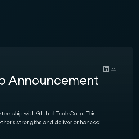
hip Announcement
tnership with Global Tech Corp. This
other's strengths and deliver enhanced