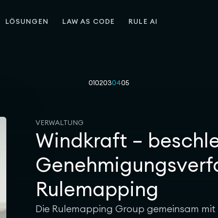
LÖSUNGEN
LAW AS CODE
RULE AI
01
02
03
04
05
VERWALTUNG
Windkraft – beschl
Genehmigungsverfa
Rulemapping
Die Rulemapping Group gemeinsam mit