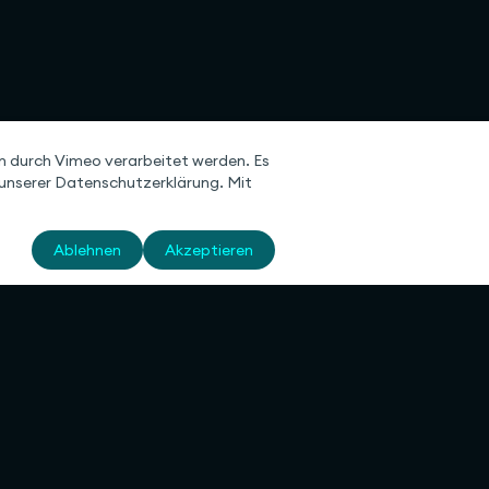
 durch Vimeo verarbeitet werden. Es
n unserer Datenschutzerklärung. Mit
Ablehnen
Akzeptieren
men
Rechtliches
Datenschutzerklärung
Cookie-Einstellungen