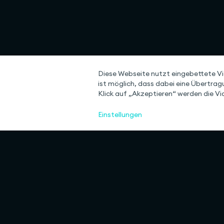
Diese Webseite nutzt eingebettete V
ist möglich, dass dabei eine Übertrag
Klick auf „Akzeptieren“ werden die Vid
Einstellungen
Rulemapping
Services
Methode
Legislation Agen
Law as Code
Legal Decision 