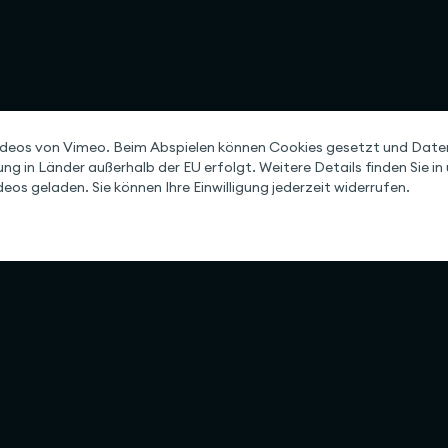
ideos von Vimeo. Beim Abspielen können Cookies gesetzt und Daten
ung in Länder außerhalb der EU erfolgt. Weitere Details finden Sie i
eos geladen. Sie können Ihre Einwilligung jederzeit widerrufen.
Lösungen
Unterneh
ts
Für Unternehmen
Über uns
Agents
Für Verwaltungen
Jobs